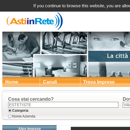
Villan
If you continue to browse this website, you are allow
Home
Canali
Trova Imprese
Cosa stai cercando?
Do
Categoria
Nome Azienda
Altre Imprese