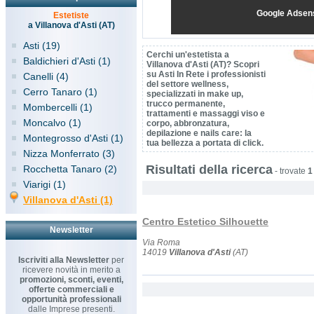
Google Adsen
Estetiste
a Villanova d'Asti (AT)
Asti (19)
Cerchi un'estetista a
Baldichieri d'Asti (1)
Villanova d'Asti (AT)? Scopri
su Asti In Rete i professionisti
Canelli (4)
del settore wellness,
Cerro Tanaro (1)
specializzati in make up,
trucco permanente,
Mombercelli (1)
trattamenti e massaggi viso e
Moncalvo (1)
corpo, abbronzatura,
depilazione e nails care: la
Montegrosso d'Asti (1)
tua bellezza a portata di click.
Nizza Monferrato (3)
Risultati della ricerca
Rocchetta Tanaro (2)
-
trovate
1
Viarigi (1)
Villanova d'Asti (1)
Centro Estetico Silhouette
Newsletter
Via Roma
14019
Villanova d'Asti
(AT)
Iscriviti alla Newsletter
per
ricevere novità in merito a
promozioni, sconti, eventi,
offerte commerciali e
opportunità professionali
dalle Imprese presenti.