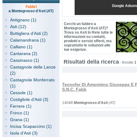
Google Adsen
Fabbri
a Montegrosso d'Asti (AT)
Antignano (1)
Cerchi un fabbro a
Asti (12)
Montegrosso d'Asti (AT)?
Trova su Asti In Rete tutte le
Buttigliera d'Asti (2)
informazioni su contatti,
Calamandrana (1)
prodotti e servizi offerti, ma
soprattutto le soluzioni alle
Calliano (1)
tue esigenze.
Cantarana (2)
Cassinasco (1)
Risultati della ricerca
-
trovate
1
Castagnole delle Lanze
(2)
Castagnole Monferrato
Tecnofer Di Amormino Giuseppe E P
(1)
S.N.C. Fabb
Cessole (1)
Costigliole d'Asti (3)
14048
Montegrosso d'Asti
(AT)
Ferrere (1)
Frinco (1)
Grana (1)
Incisa Scapaccino (1)
Isola d'Asti (3)