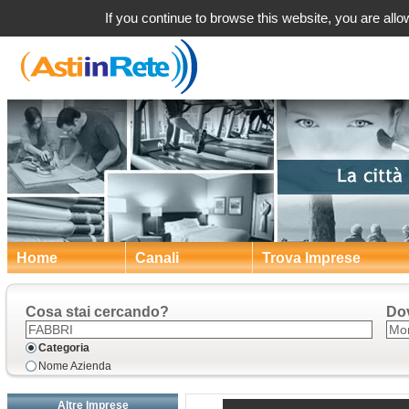
Monteg
If you continue to browse this website, you are allow
Home
Canali
Trova Imprese
Cosa stai cercando?
Do
Categoria
Nome Azienda
Altre Imprese