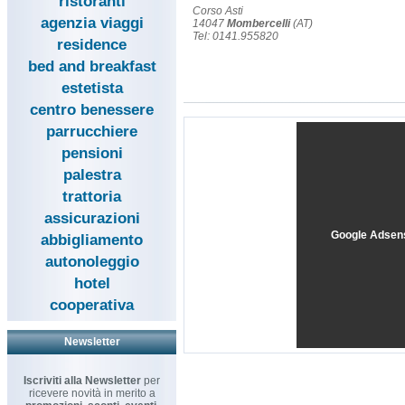
ristoranti
Corso Asti
agenzia viaggi
14047
Mombercelli
(AT)
Tel: 0141.955820
residence
bed and breakfast
estetista
centro benessere
parrucchiere
pensioni
palestra
trattoria
assicurazioni
Google Adsen
abbigliamento
autonoleggio
hotel
cooperativa
Newsletter
Iscriviti alla Newsletter
per
ricevere novità in merito a