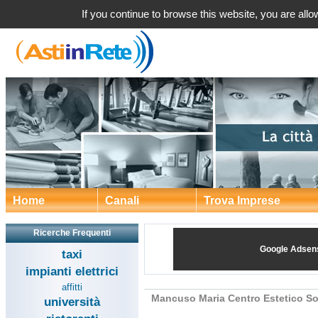
Mancuso Maria Centro Estet
If you continue to browse this website, you are allow
Home
Canali
Trova Imprese
Ricerche Frequenti
Google Adsen
taxi
impianti elettrici
affitti
Mancuso Maria Centro Estetico So
università