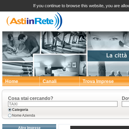
If you continue to browse this website, you are allow
Home
Canali
Trova Imprese
Cosa stai cercando?
Do
Categoria
Nome Azienda
Altre Imprese