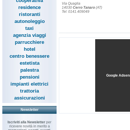
cooperativa
Via Quaglia
residence
14030
Cerro Tanaro
(AT)
Tel: 0141.409049
ristoranti
autonoleggio
taxi
agenzia viaggi
parrucchiere
hotel
centro benessere
estetista
palestra
Google Adsen
pensioni
impianti elettrici
trattoria
assicurazioni
Newsletter
Iscriviti alla Newsletter
per
ricevere novità in merito a