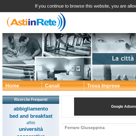
Ferraro Giuseppin
If you continue to browse this website, you are allow
Home
Canali
Trova Imprese
Ricerche Frequenti
Google Adsen
abbigliamento
bed and breakfast
affitti
Ferraro Giuseppina
università