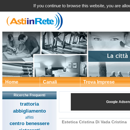
Estetica Cristina Di V
If you continue to browse this website, you are allow
Home
Canali
Trova Imprese
Ricerche Frequenti
Google Adsen
trattoria
abbigliamento
affitti
Estetica Cristina Di Vada Cristina
centro benessere