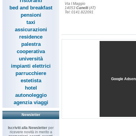
ristoranti
Via I Maggio
bed and breakfast
14053
Canelli
(AT)
Tel: 0141.822091
pensioni
taxi
assicurazioni
residence
palestra
cooperativa
università
impianti elettrici
parrucchiere
Google Adsen
estetista
hotel
autonoleggio
agenzia viaggi
Newsletter
Iscriviti alla Newsletter
per
ricevere novità in merito a