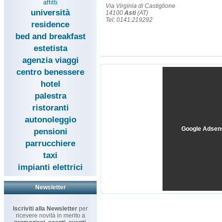
affitti
Via Virginia di Castiglione
università
14100
Asti
(AT)
Tel: 0141.219292
residence
bed and breakfast
estetista
agenzia viaggi
centro benessere
hotel
palestra
ristoranti
autonoleggio
Google Adsen
pensioni
parrucchiere
taxi
impianti elettrici
Newsletter
Iscriviti alla Newsletter
per
ricevere novità in merito a