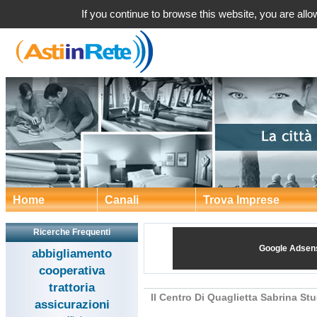
Il Centro Di Quaglietta Sab
If you continue to browse this website, you are allow
Home
Canali
Trova Imprese
Ricerche Frequenti
Google Adsen
abbigliamento
cooperativa
trattoria
Il Centro Di Quaglietta Sabrina St
assicurazioni