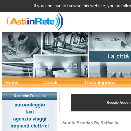
Studio Estetico B
If you continue to browse this website, you are allow
Home
Canali
Trova Imprese
Ricerche Frequenti
Google Adsen
autonoleggio
taxi
agenzia viaggi
Studio Estetico By Raffaella
impianti elettrici