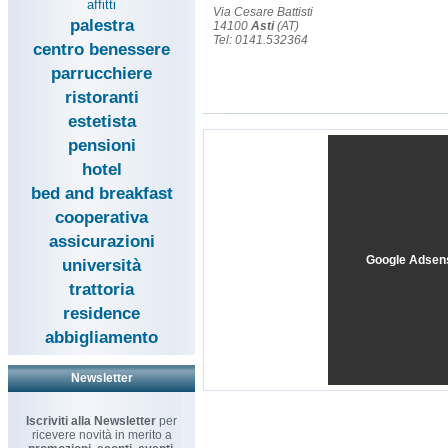
affitti
Via Cesare Battisti
palestra
14100
Asti
(AT)
Tel: 0141.532364
centro benessere
parrucchiere
ristoranti
estetista
pensioni
hotel
bed and breakfast
cooperativa
assicurazioni
Google Adsen
università
trattoria
residence
abbigliamento
Newsletter
Iscriviti alla Newsletter
per
ricevere novità in merito a