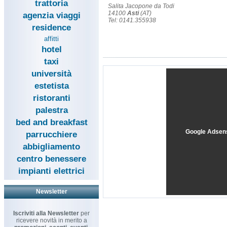
trattoria
Salita Jacopone da Todi
14100
Asti
(AT)
agenzia viaggi
Tel: 0141.355938
residence
affitti
hotel
taxi
università
estetista
ristoranti
palestra
bed and breakfast
Google Adsen
parrucchiere
abbigliamento
centro benessere
impianti elettrici
Newsletter
Iscriviti alla Newsletter
per
ricevere novità in merito a