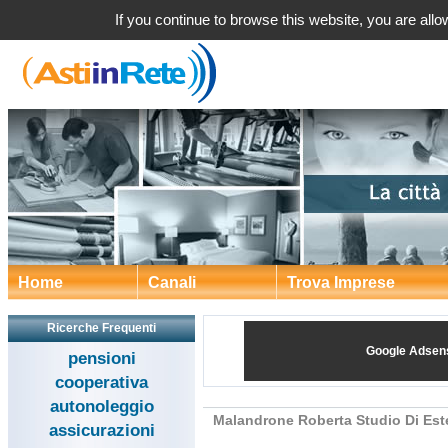
Malandrone Roberta Stu
If you continue to browse this website, you are allow
Home
Canali
Trova Imprese
Ricerche Frequenti
Google Adsen
pensioni
cooperativa
autonoleggio
Malandrone Roberta Studio Di Est
assicurazioni